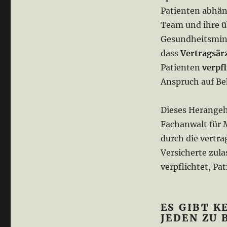
Patienten abhän
Team und ihre ü
Gesundheitsmini
dass
Vertragsär
Patienten
verpf
Anspruch auf B
Dieses Herangehe
Fachanwalt für 
durch die vertra
Versicherte zula
verpflichtet, P
ES GIBT K
JEDEN ZU