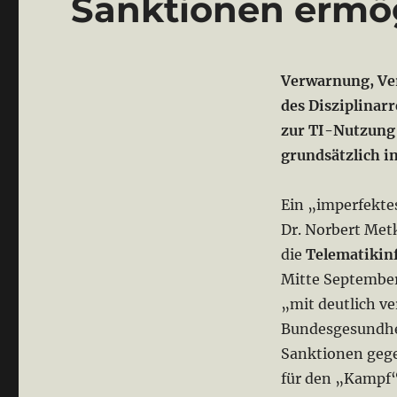
Sanktionen ermö
Verwarnung, Ver
des Disziplinar
zur TI-Nutzung 
grundsätzlich in
Ein „imperfekte
Dr. Norbert Met
die
Telematikinf
Mitte September 
„mit deutlich v
Bundesgesundhei
Sanktionen gege
für den „Kampf“