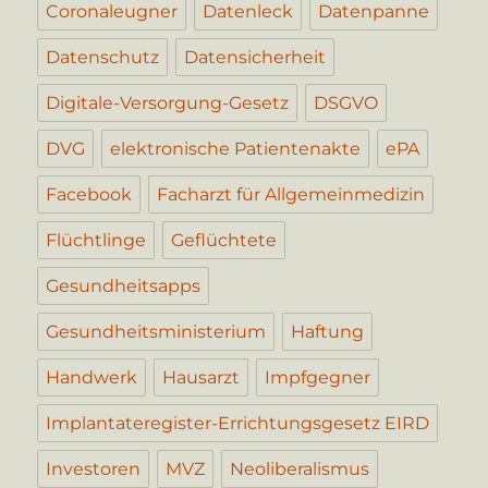
Coronaleugner
Datenleck
Datenpanne
Datenschutz
Datensicherheit
Digitale-Versorgung-Gesetz
DSGVO
DVG
elektronische Patientenakte
ePA
Facebook
Facharzt für Allgemeinmedizin
Flüchtlinge
Geflüchtete
Gesundheitsapps
Gesundheitsministerium
Haftung
Handwerk
Hausarzt
Impfgegner
Implantateregister-Errichtungsgesetz EIRD
Investoren
MVZ
Neoliberalismus